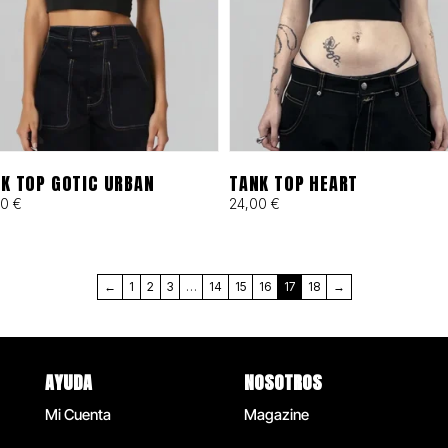
K TOP GOTIC URBAN
TANK TOP HEART
00
€
24,00
€
←
1
2
3
…
14
15
16
17
18
→
AYUDA
NOSOTROS
Mi Cuenta
Magazine