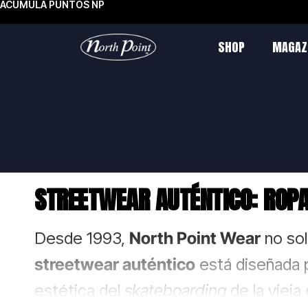
ACUMULA PUNTOS NP
SHOP
MAGAZ
STREETWEAR AUTÉNTICO: ROPA
Desde 1993,
North Point Wear
no sol
streetwear auténtico
está diseñada p
estética del
skateboarding
de la vieja