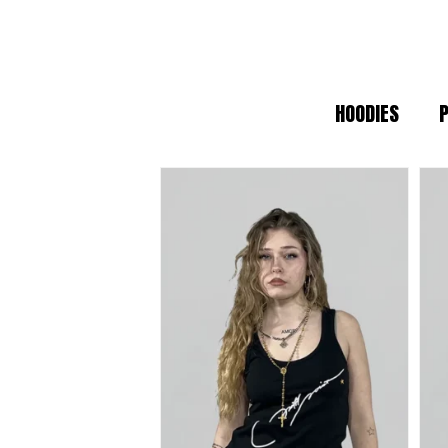
sin perder el estilo.
CALIDAD PREMIUM Y ESTÉTICA
HOODIES
En un mundo de moda efímera, apostam
garantizan que cada camiseta o sudad
de trabajo (
workwear
) reinterpretada
ESPECIFICACIONES DE IDENT
Tejidos Heavyweight:
Materiales
Producción Local:
Diseñado en B