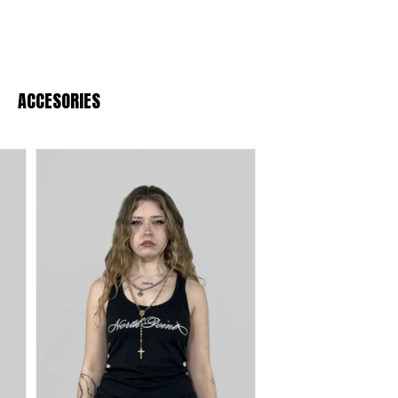
ACCESORIES
 de alto gramaje
y tejidos premium que
i buscas el
fit oversize
perfecto o ropa
chivo de confianza en Barcelona.
 resistencia al desgaste urbano.
responsable desde 1993.