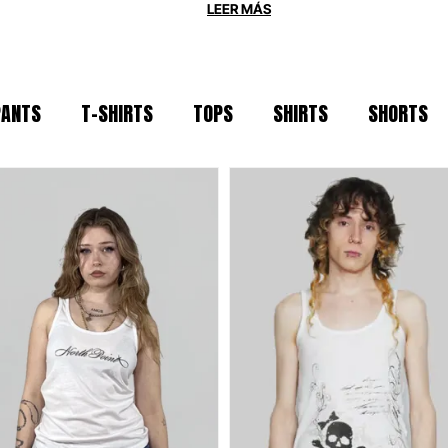
 OVERSIZE
PANTS
T-SHIRTS
TOPS
SHIRTS
SHORTS
os por la durabilidad. Utilizamos
algodón
era mantenga su forma tras cada sesión. S
 para la escena actual, North Point es tu ar
IDAD
 técnicos y naturales seleccionados por su
arcelona bajo principios de moda ética y 