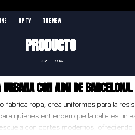
INE
NP TV
THE NEW
PRODUCTO
Inicio
Tienda
 URBANA CON ADN DE BARCELONA.
o fabrica ropa, crea uniformes para la resi
ara quienes entienden que la calle es un e
 escuela con cortes modernos, ofreciendo p