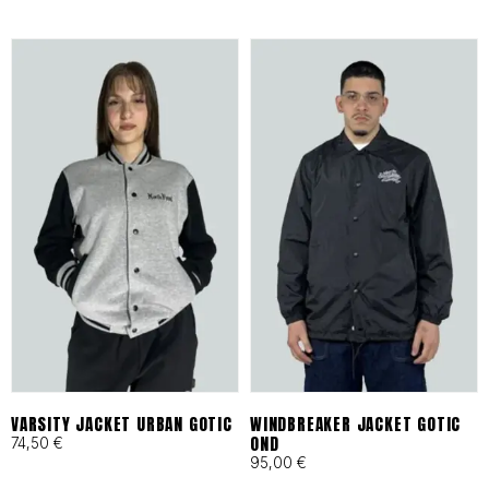
ESTÉTICA OVERSIZE
En un mundo de moda efímera,
apostamos por la durabilidad.
Utilizamos
algodón de alto
gramaje
y tejidos premium que
garantizan que cada camiseta o
sudadera mantenga su forma tras
cada sesión. Si buscas el
fit
oversize
perfecto o ropa de
trabajo (
workwear
) reinterpretada
VARSITY JACKET URBAN GOTIC
WINDBREAKER JACKET GOTIC
OND
74,50
€
para la escena actual, North Point
95,00
€