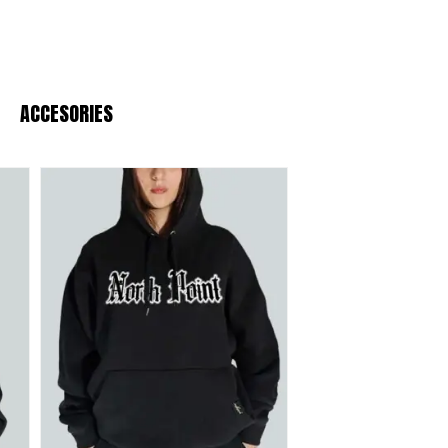
ACCESORIES
 de alto gramaje
y tejidos premium que
i buscas el
fit oversize
perfecto o ropa
chivo de confianza en Barcelona.
 resistencia al desgaste urbano.
responsable desde 1993.