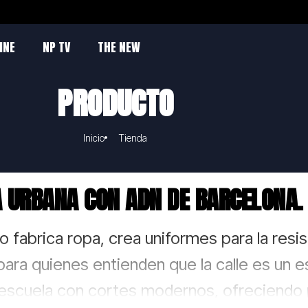
INE
NP TV
THE NEW
PRODUCTO
Inicio
Tienda
 URBANA CON ADN DE BARCELONA.
o fabrica ropa, crea uniformes para la resi
ara quienes entienden que la calle es un e
 escuela con cortes modernos, ofreciendo p