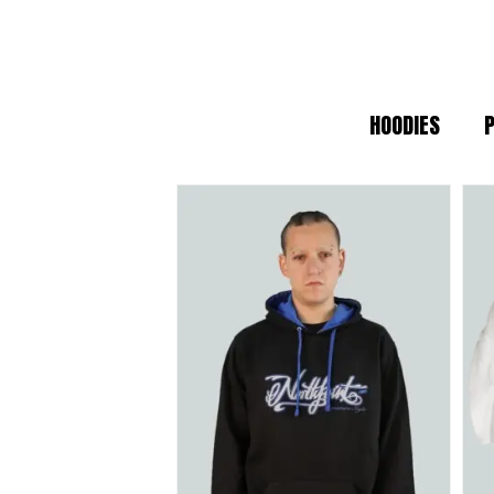
sin perder el estilo.
CALIDAD PREMIUM Y ESTÉTICA
HOODIES
En un mundo de moda efímera, apostam
garantizan que cada camiseta o sudad
de trabajo (
workwear
) reinterpretada
ESPECIFICACIONES DE IDENT
Tejidos Heavyweight:
Materiales
Producción Local:
Diseñado en B