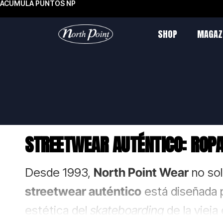
ACUMULA PUNTOS NP
SHOP
MAGAZ
STREETWEAR AUTÉNTICO: ROPA
Desde 1993,
North Point Wear
no sol
streetwear auténtico
está diseñada p
estética del
skateboarding
de la vieja