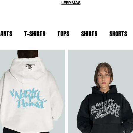
 OVERSIZE
PANTS
T-SHIRTS
TOPS
SHIRTS
SHORTS
os por la durabilidad. Utilizamos
algodón
era mantenga su forma tras cada sesión. S
 para la escena actual, North Point es tu ar
IDAD
 técnicos y naturales seleccionados por su
arcelona bajo principios de moda ética y 