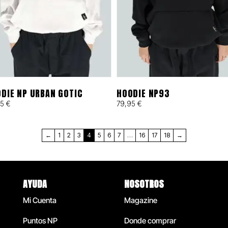
DIE NP URBAN GOTIC
HOODIE NP93
95
€
79,95
€
←
1
2
3
4
5
6
7
…
16
17
18
→
AYUDA
NOSOTROS
Mi Cuenta
Magazine
Puntos NP
Donde comprar