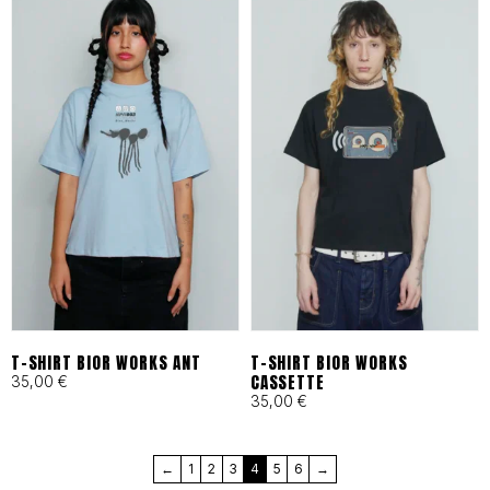
en Barcelona bajo principios
de moda ética y
responsable desde 1993.
Cortes Funcionales:
Ergonomía pensada para
skaters, artistas y mentes
activas que exigen libertad
total.
T-SHIRT BIOR WORKS ANT
T-SHIRT BIOR WORKS
CASSETTE
35,00
€
35,00
€
MÁS QUE UNA MARCA, UN
←
1
2
3
4
5
6
→