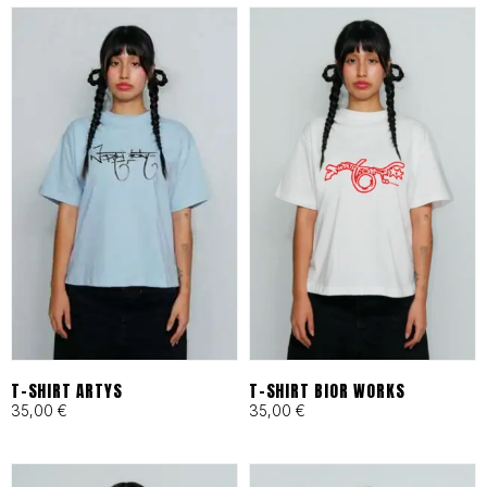
es tu archivo de confianza en
Barcelona.
ESPECIFICACIONES DE
IDENTIDAD
Tejidos Heavyweight:
Materiales técnicos y
naturales seleccionados por
su resistencia al desgaste
T-SHIRT ARTYS
T-SHIRT BIOR WORKS
35,00
€
35,00
€
urbano.
Producción Local:
Diseñado