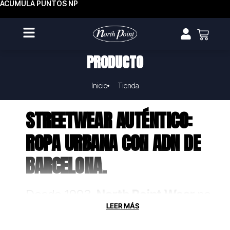
ACUMULA PUNTOS NP
PRODUCTO
Inicio
Tienda
STREETWEAR AUTÉNTICO:
ROPA URBANA CON ADN DE
BARCELONA.
Desde 1993,
North Point Wear
no
solo fabrica ropa, crea uniformes