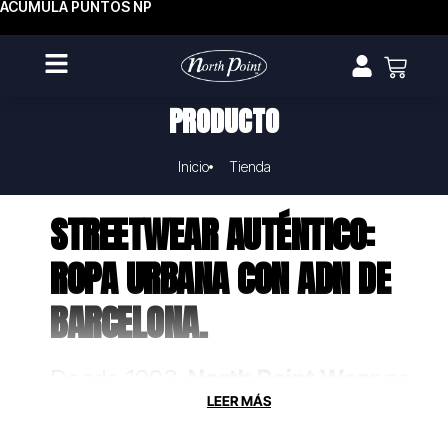
ACUMULA PUNTOS NP
PRODUCTO
Inicio
Tienda
STREETWEAR AUTÉNTICO:
ROPA URBANA CON ADN DE
BARCELONA.
Desde 1993,
North Point Wear
no
solo fabrica ropa, crea uniformes