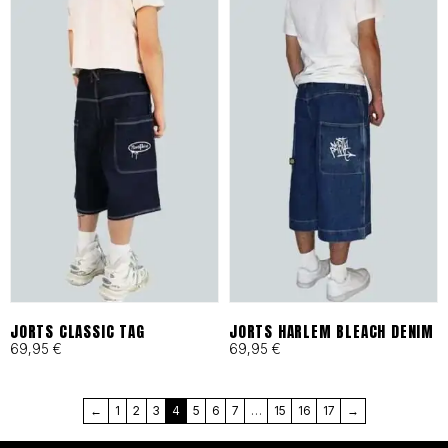
en Barcelona bajo principios
de moda ética y
responsable desde 1993.
Cortes Funcionales:
Ergonomía pensada para
skaters, artistas y mentes
activas que exigen libertad
total.
JORTS CLASSIC TAG
JORTS HARLEM BLEACH DENIM
69,95
€
69,95
€
MÁS QUE UNA MARCA, UN
←
1
2
3
4
5
6
7
…
15
16
17
→