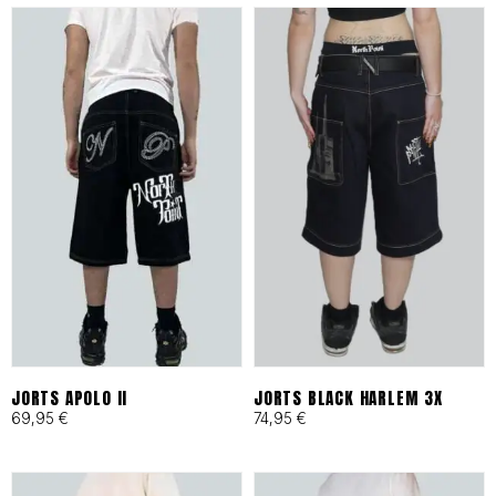
es tu archivo de confianza en
Barcelona.
ESPECIFICACIONES DE
IDENTIDAD
Tejidos Heavyweight:
Materiales técnicos y
naturales seleccionados por
su resistencia al desgaste
JORTS APOLO II
JORTS BLACK HARLEM 3X
69,95
€
74,95
€
urbano.
Producción Local:
Diseñado