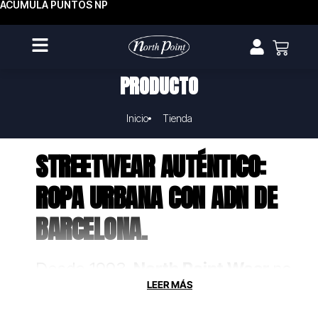
ACUMULA PUNTOS NP
PRODUCTO
Inicio
Tienda
STREETWEAR AUTÉNTICO:
ROPA URBANA CON ADN DE
BARCELONA.
Desde 1993,
North Point Wear
no
solo fabrica ropa, crea uniformes