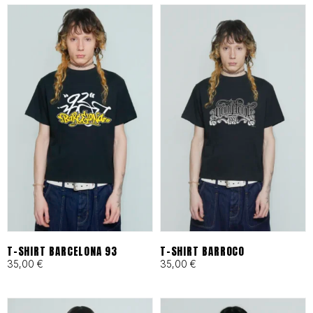
es tu archivo de confianza en
Barcelona.
ESPECIFICACIONES DE
IDENTIDAD
Tejidos Heavyweight:
Materiales técnicos y
naturales seleccionados por
su resistencia al desgaste
T-SHIRT BARCELONA 93
T-SHIRT BARROCO
35,00
€
35,00
€
urbano.
Producción Local:
Diseñado