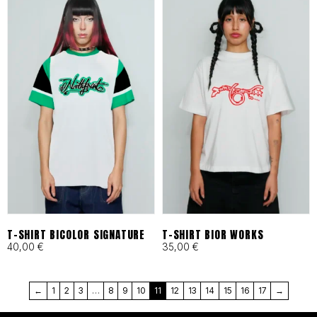
en Barcelona bajo principios
de moda ética y
responsable desde 1993.
Cortes Funcionales:
Ergonomía pensada para
skaters, artistas y mentes
activas que exigen libertad
total.
T-SHIRT BICOLOR SIGNATURE
T-SHIRT BIOR WORKS
40,00
€
35,00
€
MÁS QUE UNA MARCA, UN
←
1
2
3
…
8
9
10
11
12
13
14
15
16
17
→