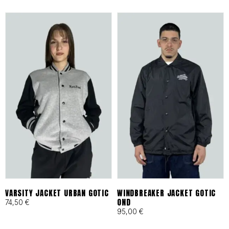
es tu archivo de confianza en
Barcelona.
ESPECIFICACIONES DE
IDENTIDAD
Tejidos Heavyweight:
Materiales técnicos y
naturales seleccionados por
su resistencia al desgaste
VARSITY JACKET URBAN GOTIC
WINDBREAKER JACKET GOTIC
urbano.
OND
74,50
€
95,00
€
Producción Local:
Diseñado