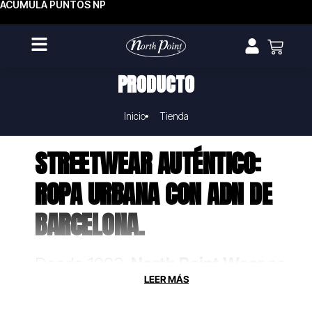
ACUMULA PUNTOS NP
PRODUCTO
Inicio
Tienda
STREETWEAR AUTÉNTICO:
ROPA URBANA CON ADN DE
BARCELONA.
Desde 1993,
North Point Wear
no
solo fabrica ropa, crea uniformes