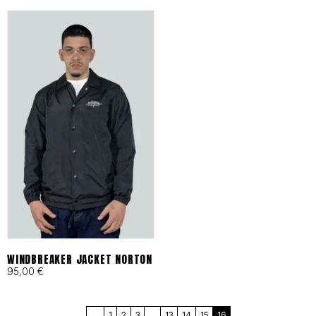
en Barcelona bajo principios
de moda ética y
responsable desde 1993.
Cortes Funcionales:
Ergonomía pensada para
skaters, artistas y mentes
activas que exigen libertad
total.
WINDBREAKER JACKET NORTON
95,00
€
MÁS QUE UNA MARCA, UN
←
1
2
3
…
13
14
15
16