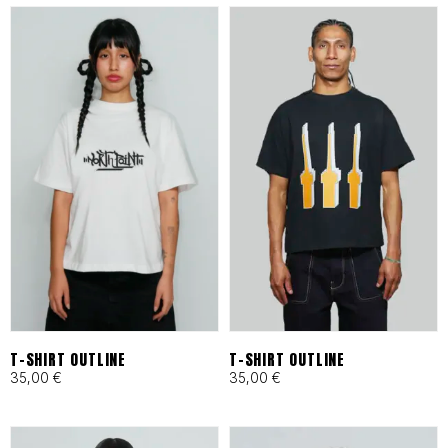
es tu archivo de confianza en
Barcelona.
ESPECIFICACIONES DE
IDENTIDAD
Tejidos Heavyweight:
Materiales técnicos y
naturales seleccionados por
su resistencia al desgaste
T-SHIRT OUTLINE
T-SHIRT OUTLINE
35,00
€
35,00
€
urbano.
Producción Local:
Diseñado