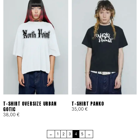
en Barcelona bajo principios
de moda ética y
responsable desde 1993.
Cortes Funcionales:
Ergonomía pensada para
skaters, artistas y mentes
activas que exigen libertad
total.
T-SHIRT OVERSIZE URBAN
T-SHIRT PANKO
GOTIC
35,00
€
38,00
€
MÁS QUE UNA MARCA, UN
←
1
2
3
4
5
→