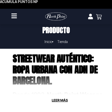
ACUMULA PUNTOS NP
PRODUCTO
Inicio
Tienda
STREETWEAR AUTÉNTICO:
ROPA URBANA CON ADN DE
BARCELONA.
Desde 1993,
North Point Wear
no
solo fabrica ropa, crea uniformes