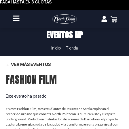
PAGA HASTA EN 3 CUOTAS
EVENTOS NP
Inicio
Tienda
← VER MÁS EVENTOS
FASHION FILM
Este evento ha pasado.
En este Fashion Film, tres estudiantes de Jesuïtes de Sarrià exploran el
recorrido urbano que conecta North Point con la cultura skate y el espíritu
underground. Rodado en distintas localizaciones de Barcelona, el proyecto
captura la energía cruda de la ciudad y la transforma en una pieza visual con