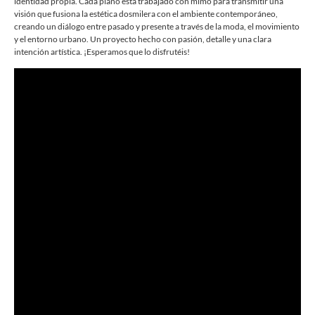
identidad propia. Cada plano está trabajado con mimo para transmitir una
visión que fusiona la estética dosmilera con el ambiente contemporáneo,
creando un diálogo entre pasado y presente a través de la moda, el movimiento
y el entorno urbano. Un proyecto hecho con pasión, detalle y una clara
intención artística. ¡Esperamos que lo disfrutéis!