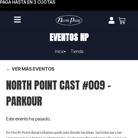
PAGA HASTA EN 3 CUOTAS
EVENTOS NP
Inicio
Tienda
← VER MÁS EVENTOS
NORTH POINT CAST #009 –
PARKOUR
Este evento ha pasado.
En North Point desarrollamos podcasts donde las ideas, las historias y las
conversaciones toman protagonismo. Cada episodio está pensado como un