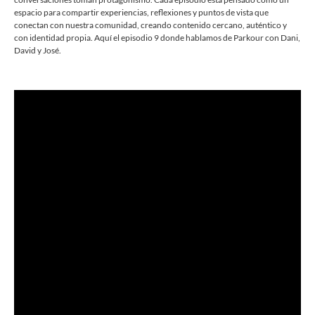
espacio para compartir experiencias, reflexiones y puntos de vista que
conectan con nuestra comunidad, creando contenido cercano, auténtico y
con identidad propia. Aquí el episodio 9 donde hablamos de Parkour con Dani,
David y José.