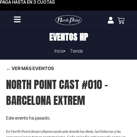
PAGA HASTA EN 3 CUOTAS
EVENTOS NP
Inicio
Tienda
← VER MÁS EVENTOS
NORTH POINT CAST #010 –
BARCELONA EXTREM
Este evento ha pasado.
En North Point desarrollamos podcasts donde las ideas, las historias y las
conversaciones toman protagonismo. Cada episodio está pensado como un