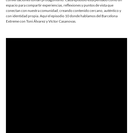
espacio para compartir experiencias, reflexiones y puntos de vista que
conectan con nuestra comunidad, creando contenido cercano, auténtico y
con identidad propia. Aquí el episodio 10 donde hablamos del Barcelona
Extreme con Toni Álvarez y Víctor Casanovas.