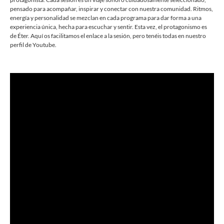
pensado para acompañar, inspirar y conectar con nuestra comunidad. Ritmos,
energía y personalidad se mezclan en cada programa para dar forma a una
experiencia única, hecha para escuchar y sentir. Esta vez, el protagonismo es
de Éter. Aquí os facilitamos el enlace a la sesión, pero tenéis todas en nuestro
perfil de Youtube.