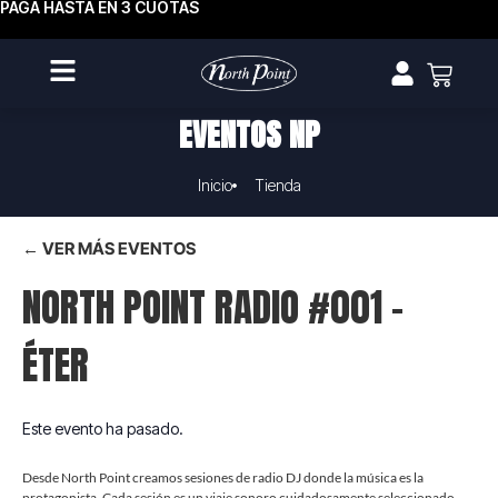
PAGA HASTA EN 3 CUOTAS
EVENTOS NP
Inicio
Tienda
← VER MÁS EVENTOS
NORTH POINT RADIO #001 –
ÉTER
Este evento ha pasado.
Desde North Point creamos sesiones de radio DJ donde la música es la
protagonista. Cada sesión es un viaje sonoro cuidadosamente seleccionado,