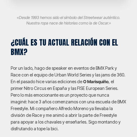
«Desde 1993 hemos sido el símbolo del Streetwear auténtico.
Nuestra ropa nace de historias como la de Oscar.»
¿CUÁL ES TU ACTUAL RELACIÓN CON EL
BMX?
Por un lado, hago de speaker en eventos de BMX Park y
Race con el equipo de Urban World Series y las jams de 360.
En el pasado hice varias ediciones de
O Marisquiño
, el
primer Nitro Circus en España y las FISE European Series.
Pero lo más emocionante es un proyecto que nunca
imaginé: hace 3 años comenzamos con una escuela de BMX
Freestyle. Mi compañero Alfredo Moreno ya llevaba la
división de Race y me animó a abrir la parte de Freestyle
para apoyar a los chavales y enseñarles. Sigo montando y
disfrutando a tope la bici.