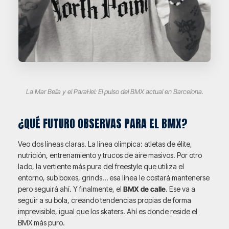
La Mar Bella y el Paral·lel: El pulso del BMX actual en Barcelona.
¿QUÉ FUTURO OBSERVAS PARA EL BMX?
Veo dos líneas claras. La línea olímpica: atletas de élite,
nutrición, entrenamiento y trucos de aire masivos. Por otro
lado, la vertiente más pura del freestyle que utiliza el
entorno, sub boxes, grinds… esa línea le costará mantenerse
pero seguirá ahí. Y finalmente, el
BMX de calle
. Ese va a
seguir a su bola, creando tendencias propias de forma
imprevisible, igual que los skaters. Ahí es donde reside el
BMX más puro.