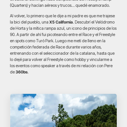
(Quarters) y hacían aéreos y trucos… quedé enamorado.
Al volver, lo primero que le dije a mi padre es que me trajese
la bici del pueblo, una
X5 California
. Descubrí el Velódromo
de Horta y la mítica rampa azul, un icono de principios de los
90. A partir de ahí fui picoteando entre el Race y el Freestyle
en spots como Turó Park. Luego me metí de lleno en la
competición federada de Race durante varios años,
entrenando con el seleccionador de la catalana, hasta que
lo dejé para volver al Freestyle como hobby y vincularme a
los eventos como speaker a través de mi relación con Pere
de
360bs
.