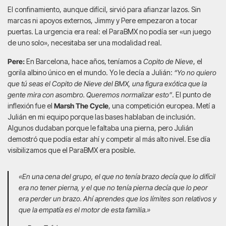
El confinamiento, aunque difícil, sirvió para afianzar lazos. Sin
marcas ni apoyos externos, Jimmy y Pere empezaron a tocar
puertas. La urgencia era real: el ParaBMX no podía ser «un juego
de uno solo», necesitaba ser una modalidad real.
Pere:
En Barcelona, hace años, teníamos a
Copito de Nieve
, el
gorila albino único en el mundo. Yo le decía a Julián:
“Yo no quiero
que tú seas el Copito de Nieve del BMX, una figura exótica que la
gente mira con asombro. Queremos normalizar esto”
. El punto de
inflexión fue el
Marsh The Cycle
, una competición europea. Metí a
Julián en mi equipo porque las bases hablaban de inclusión.
Algunos dudaban porque le faltaba una pierna, pero Julián
demostró que podía estar ahí y competir al más alto nivel. Ese día
visibilizamos que el ParaBMX era posible.
«En una cena del grupo, el que no tenía brazo decía que lo difícil
era no tener pierna, y el que no tenía pierna decía que lo peor
era perder un brazo. Ahí aprendes que los límites son relativos y
que la empatía es el motor de esta familia.»