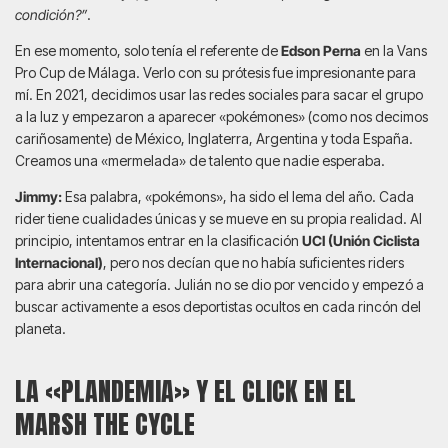
condición?”
.
En ese momento, solo tenía el referente de
Edson Perna
en la Vans
Pro Cup de Málaga. Verlo con su prótesis fue impresionante para
mí. En 2021, decidimos usar las redes sociales para sacar el grupo
a la luz y empezaron a aparecer «pokémones» (como nos decimos
cariñosamente) de México, Inglaterra, Argentina y toda España.
Creamos una «mermelada» de talento que nadie esperaba.
Jimmy:
Esa palabra, «pokémons», ha sido el lema del año. Cada
rider tiene cualidades únicas y se mueve en su propia realidad. Al
principio, intentamos entrar en la clasificación
UCI (Unión Ciclista
Internacional)
, pero nos decían que no había suficientes riders
para abrir una categoría. Julián no se dio por vencido y empezó a
buscar activamente a esos deportistas ocultos en cada rincón del
planeta.
LA «PLANDEMIA» Y EL CLICK EN EL
MARSH THE CYCLE