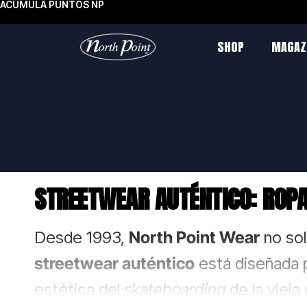
ACUMULA PUNTOS NP
SHOP
MAGAZ
STREETWEAR AUTÉNTICO: ROPA
Desde 1993,
North Point Wear
no sol
streetwear auténtico
está diseñada p
estética del
skateboarding
de la vieja