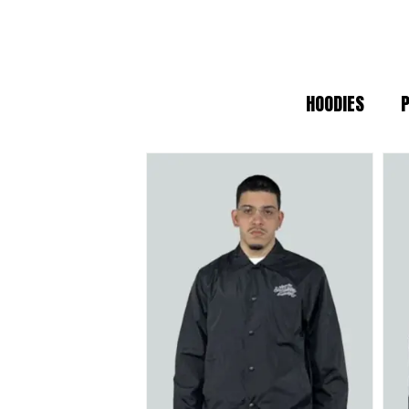
sin perder el estilo.
CALIDAD PREMIUM Y ESTÉTICA
HOODIES
En un mundo de moda efímera, apostam
garantizan que cada camiseta o sudad
de trabajo (
workwear
) reinterpretada
ESPECIFICACIONES DE IDENT
Tejidos Heavyweight:
Materiales
Producción Local:
Diseñado en B