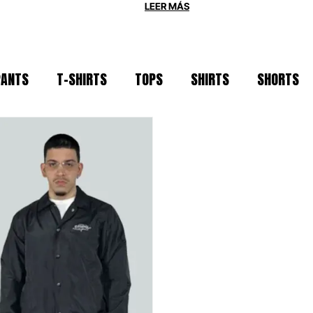
 OVERSIZE
PANTS
T-SHIRTS
TOPS
SHIRTS
SHORTS
os por la durabilidad. Utilizamos
algodón
era mantenga su forma tras cada sesión. S
 para la escena actual, North Point es tu ar
IDAD
 técnicos y naturales seleccionados por su
arcelona bajo principios de moda ética y 