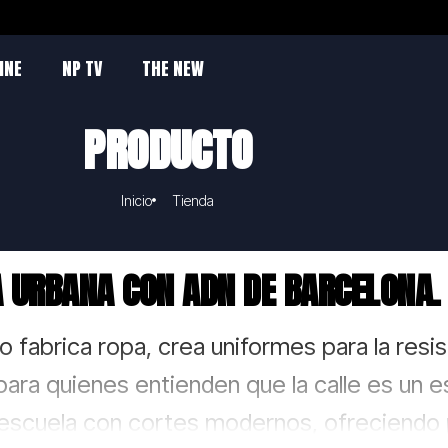
INE
NP TV
THE NEW
PRODUCTO
Inicio
Tienda
 URBANA CON ADN DE BARCELONA.
o fabrica ropa, crea uniformes para la resi
ara quienes entienden que la calle es un e
 escuela con cortes modernos, ofreciendo p