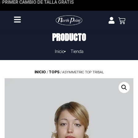
A HASTA EN 3 CUOTAS
PRIMER CAMBIO DE TALLA GRATIS
PRODUCTO
Inicio
Tienda
INICIO
TOPS
/
/ ASYMMETRIC TOP TRIBAL