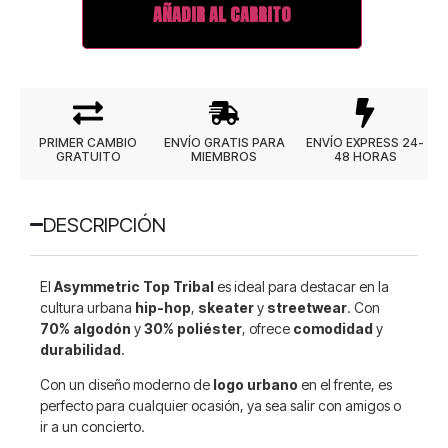
AÑADIR AL CARRITO
PRIMER CAMBIO
ENVÍO GRATIS PARA
ENVÍO EXPRESS 24-
GRATUITO
MIEMBROS
48 HORAS
DESCRIPCIÓN
El
Asymmetric Top Tribal
es ideal para destacar en la
cultura urbana
hip-hop
,
skeater
y
streetwear
. Con
70% algodón
y
30% poliéster
, ofrece
comodidad
y
durabilidad
.
Con un diseño moderno de
logo urbano
en el frente, es
perfecto para cualquier ocasión, ya sea salir con amigos o
ir a un concierto.