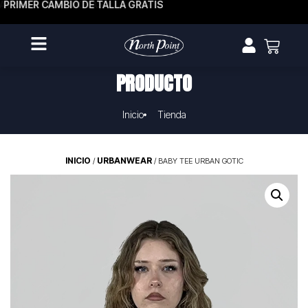
A HASTA EN 3 CUOTAS
PRIMER CAMBIO DE TALLA GRATIS
PRODUCTO
Inicio
Tienda
INICIO
URBANWEAR
/
/ BABY TEE URBAN GOTIC