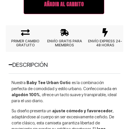
AÑADIR AL CARRITO
PRIMER CAMBIO
ENVÍO GRATIS PARA
ENVÍO EXPRESS 24-
GRATUITO
MIEMBROS
48 HORAS
DESCRIPCIÓN
Nuestra
Baby Tee Urban Gotic
es la combinación
perfecta de comodidad y estilo urbano. Confeccionada en
algodón 100%
, ofrece un tacto suave y transpirable, ideal
para el uso diario.
Su diseño presenta un
ajuste cómodo y favorecedor
,
adaptándose al cuerpo sin ser excesivamente ceñido. De
corte clásico, esta camiseta garantiza libertad de
movimiento sin perder su estética streetwear. El
logo