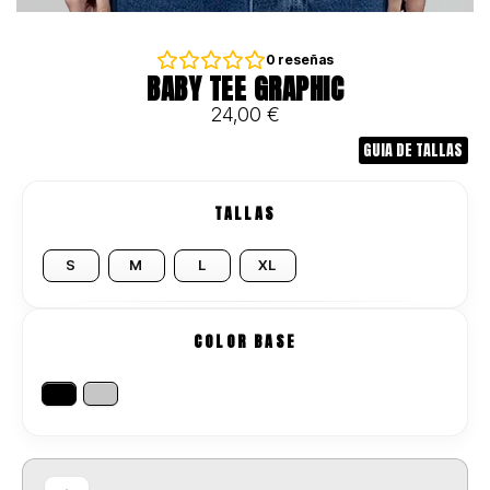
0
reseñas
BABY TEE GRAPHIC
24,00
€
GUIA DE TALLAS
TALLAS
S
M
L
XL
COLOR BASE