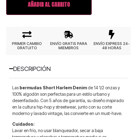
AÑADIR AL CARRITO
PRIMER CAMBIO
ENVÍO GRATIS PARA
ENVÍO EXPRESS 24-
GRATUITO
MIEMBROS
48 HORAS
DESCRIPCIÓN
Las
bermudas Short Harlem Denim
de 14 1/2 onzas y
100% algodón son perfectas para un estilo urbano y
desenfadado. Con 5 años de garantía, su diseño inspirado
en la cultura hip-hop y streetwear, junto con su corte
moderno y lavado vintage, las convierte en un must-have.
Cuidados:
Lavar en frío, no usar blanqueador, secar a baja
temperatura y planchar a temperatura media si es