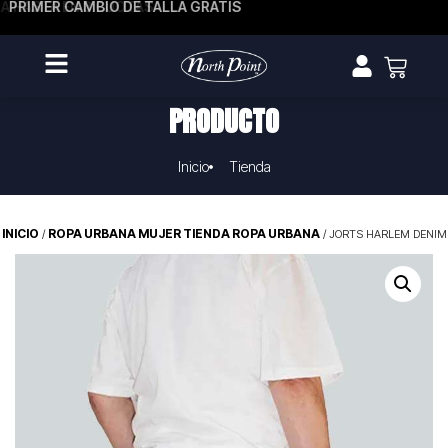
A HASTA EN 3 CUOTAS
PRIMER CAMBIO DE TALLA GRATIS
PRODUCTO
Inicio
Tienda
INICIO
ROPA URBANA MUJER TIENDA ROPA URBANA
/
/ JORTS HARLEM DENIM