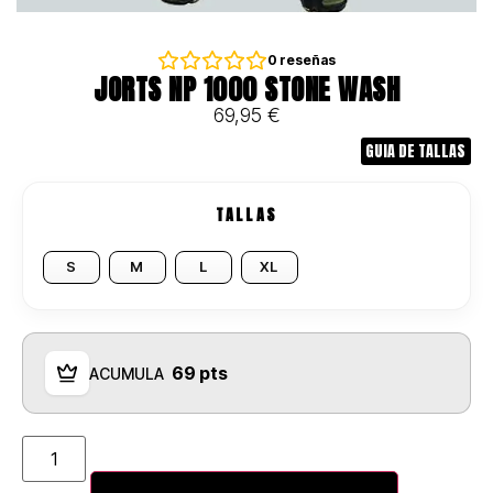
0
reseñas
JORTS NP 1000 STONE WASH
69,95
€
GUIA DE TALLAS
TALLAS
S
M
L
XL
69 pts
ACUMULA