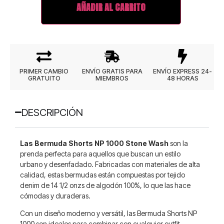
AÑADIR AL CARRITO
PRIMER CAMBIO
ENVÍO GRATIS PARA
ENVÍO EXPRESS 24-
GRATUITO
MIEMBROS
48 HORAS
DESCRIPCIÓN
Las Bermuda Shorts NP 1000 Stone Wash
son la
prenda perfecta para aquellos que buscan un estilo
urbano y desenfadado. Fabricadas con materiales de alta
calidad, estas bermudas están compuestas por tejido
denim de 14 1/2 onzs de algodón 100%, lo que las hace
cómodas y duraderas.
Con un diseño moderno y versátil, las Bermuda Shorts NP
1000 son ideales para combinar con cualquier outfit