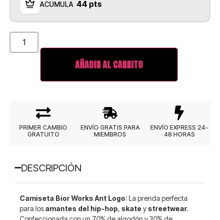
44 pts
ACUMULA
AÑADIR AL CARRITO
PRIMER CAMBIO
ENVÍO GRATIS PARA
ENVÍO EXPRESS 24-
GRATUITO
MIEMBROS
48 HORAS
DESCRIPCIÓN
Camiseta Bior Works Ant Logo
: La prenda perfecta
para los
amantes del hip-hop
,
skate
y
streetwear
.
Confeccionada con un 70% de algodón y 30% de