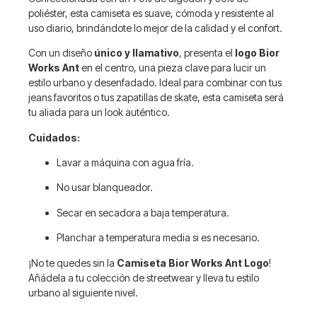
poliéster, esta camiseta es suave, cómoda y resistente al
uso diario, brindándote lo mejor de la calidad y el confort.
Con un diseño
único y llamativo
, presenta el
logo Bior
Works Ant
en el centro, una pieza clave para lucir un
estilo urbano y desenfadado. Ideal para combinar con tus
jeans favoritos o tus zapatillas de skate, esta camiseta será
tu aliada para un look auténtico.
Cuidados:
Lavar a máquina con agua fría.
No usar blanqueador.
Secar en secadora a baja temperatura.
Planchar a temperatura media si es necesario.
¡No te quedes sin la
Camiseta Bior Works Ant Logo
!
Añádela a tu colección de streetwear y lleva tu estilo
urbano al siguiente nivel.