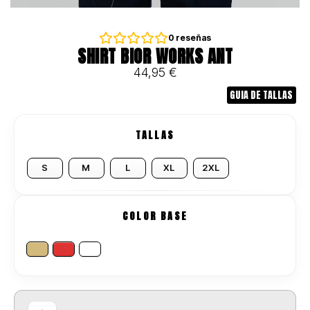
0
reseñas
SHIRT BIOR WORKS ANT
44,95
€
GUIA DE TALLAS
TALLAS
S
M
L
XL
2XL
COLOR BASE