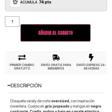
74 pts
ACUMULA
AÑADIR AL CARRITO
PRIMER CAMBIO
ENVÍO GRATIS PARA
ENVÍO EXPRESS 24-
GRATUITO
MIEMBROS
48 HORAS
DESCRIPCIÓN
Chaqueta varsity de corte
oversized
, con inspiración
noventera. Cuerpo en
gris jaspeado
y mangas en
negro
contraste
.
Cuello, puños y bajo en canalé elástico