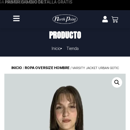
A HASTA EN 3 CUOTAS
PRIMER CAMBIO DE TALLA GRATIS
PRODUCTO
Inicio
Tienda
INICIO
ROPA OVERSIZE HOMBRE
/
/ VARSITY JACKET URBAN GOTIC