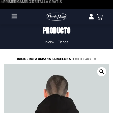
A HASTA EN 3 CUOTAS
PRIMER CAMBIO DE TALLA GRATIS
PRODUCTO
Inicio
Tienda
INICIO
ROPA URBANA BARCELONA
/
/ HODDIE GARGUFO