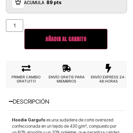
89 pts
ACUMULA
AÑADIR AL CARRITO
PRIMER CAMBIO
ENVÍO GRATIS PARA
ENVÍO EXPRESS 24-
GRATUITO
MIEMBROS
48 HORAS
DESCRIPCIÓN
Hoodie Gargufo
es una sudadera de corte oversized
confeccionada en un tejido de 430 g/m², compuesto por
un 80% algodón y un 20% poliéster, que garantiza calidez,