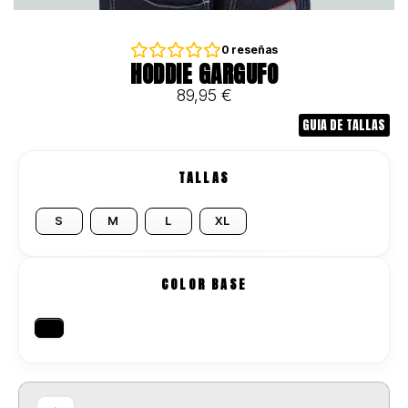
0
reseñas
HODDIE GARGUFO
89,95
€
GUIA DE TALLAS
TALLAS
S
M
L
XL
COLOR BASE