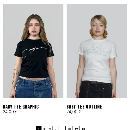
en Barcelona bajo principios
de moda ética y
responsable desde 1993.
Cortes Funcionales:
Ergonomía pensada para
skaters, artistas y mentes
activas que exigen libertad
total.
BABY TEE GRAPHIC
BABY TEE OUTLINE
24,00
€
24,00
€
MÁS QUE UNA MARCA, UN
1
2
3
4
…
16
17
18
→