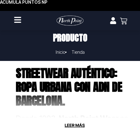
ACUMULA PUNTOS NP
PRODUCTO
Inicio
Tienda
STREETWEAR AUTÉNTICO:
ROPA URBANA CON ADN DE
BARCELONA.
Desde 1993,
North Point Wear
no
solo fabrica ropa, crea uniformes