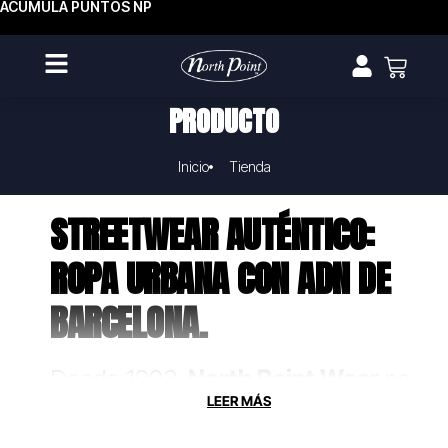
ACUMULA PUNTOS NP
PRODUCTO
Inicio
Tienda
STREETWEAR AUTÉNTICO:
ROPA URBANA CON ADN DE
BARCELONA.
Desde 1993,
North Point Wear
no
solo fabrica ropa, crea uniformes