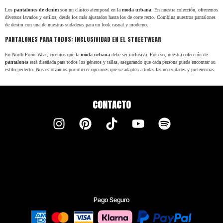
Los
pantalones de denim
son un clásico atemporal en la
moda urbana
. En nuestra colección, ofrecemos
ENVÍO 24H-48H
1º CAMBIO GRATIS
diversos lavados y estilos, desde los más ajustados hasta los de corte recto. Combina nuestros pantalones
de denim con una de nuestras sudaderas para un look casual y moderno.
PANTALONES PARA TODOS: INCLUSIVIDAD EN EL STREETWEAR
PAGO EN 3 CUOTAS
ACUMULA PUNTOS
En North Point Wear, creemos que la
moda urbana
debe ser inclusiva. Por eso, nuestra colección de
pantalones
está diseñada para todos los géneros y tallas, asegurando que cada persona pueda encontrar su
estilo perfecto. Nos esforzamos por ofrecer opciones que se adapten a todas las necesidades y preferencias.
CONTACTO
Pago Seguro