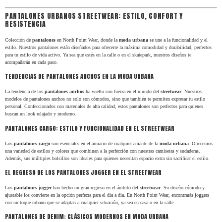
MOVIMIENTO
PANTALONES URBANOS STREETWEAR: ESTILO, CONFORT Y
RESISTENCIA
Comprar en North Point es apoyar
Colección de
pantalones
en North Point Wear, donde la
moda urbana
se une a la funcionalidad y el
una cultura que lleva tres décadas
estilo. Nuestros pantalones están diseñados para ofrecerte la máxima comodidad y durabilidad, perfectos
para tu estilo de vida activo. Ya sea que estés en la calle o en el skatepark, nuestros diseños te
acompañarán en cada paso.
respirando grafiti, música y deporte
TENDENCIAS DE PANTALONES ANCHOS EN LA MODA URBANA
extremo. No seguimos tendencias
La tendencia de los
pantalones anchos
ha vuelto con fuerza en el mundo del
streetwear
. Nuestros
modelos de pantalones anchos no solo son cómodos, sino que también te permiten expresar tu estilo
vacías; creamos piezas de
Archive
personal. Confeccionados con materiales de alta calidad, estos pantalones son perfectos para quienes
buscan un look relajado y moderno.
Fashion
destinadas a durar años en
PANTALONES CARGO: ESTILO Y FUNCIONALIDAD EN EL STREETWEAR
tu armario. Explora nuestra
Los
pantalones cargo
son esenciales en el armario de cualquier amante de la
moda urbana
. Ofrecemos
una variedad de estilos y colores que combinan a la perfección con nuestras camisetas y sudaderas.
selección y eleva tu rotación diaria
Además, sus múltiples bolsillos son ideales para quienes necesitan espacio extra sin sacrificar el estilo.
EL REGRESO DE LOS PANTALONES JOGGER EN EL STREETWEAR
con ropa que tiene una historia real
Los
pantalones jogger
han hecho un gran regreso en el ámbito del
streetwear
. Su diseño cómodo y
ajustable los convierte en la opción perfecta para el día a día. En North Point Wear, encontrarás joggers
que contar.
con un toque urbano que se adaptan a cualquier situación, ya sea en casa o en la calle.
PANTALONES DE DENIM: CLÁSICOS MODERNOS EN MODA URBANA