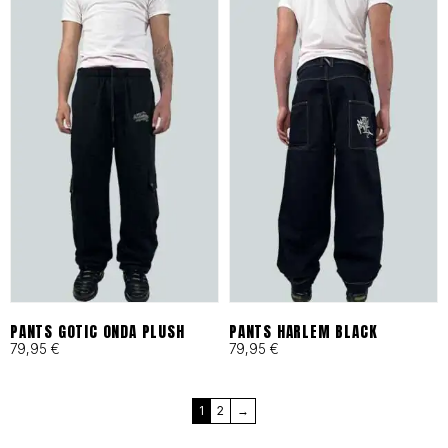
en Barcelona bajo principios
de moda ética y
responsable desde 1993.
Cortes Funcionales:
Ergonomía pensada para
skaters, artistas y mentes
activas que exigen libertad
total.
PANTS GOTIC ONDA PLUSH
PANTS HARLEM BLACK
79,95
€
79,95
€
MÁS QUE UNA MARCA, UN
1
2
→