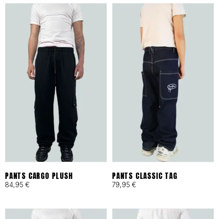
es tu archivo de confianza en
Barcelona.
ESPECIFICACIONES DE
IDENTIDAD
Tejidos Heavyweight:
Materiales técnicos y
naturales seleccionados por
su resistencia al desgaste
PANTS CARGO PLUSH
PANTS CLASSIC TAG
84,95
€
79,95
€
urbano.
Producción Local:
Diseñado