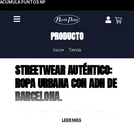
ACUMULA PUNTOS NP
PRODUCTO
Inicio
Tienda
STREETWEAR AUTÉNTICO:
ROPA URBANA CON ADN DE
BARCELONA.
Desde 1993,
North Point Wear
no
solo fabrica ropa, crea uniformes