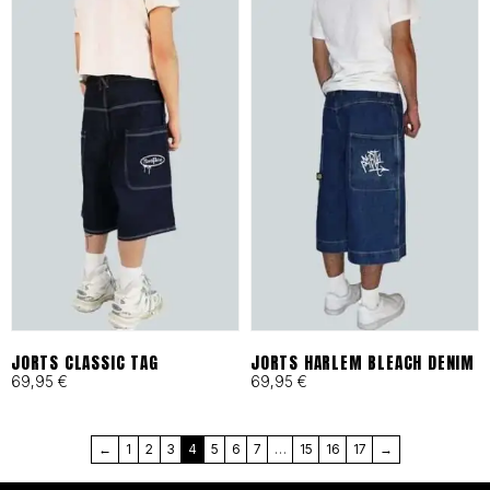
en Barcelona bajo principios
de moda ética y
responsable desde 1993.
Cortes Funcionales:
Ergonomía pensada para
skaters, artistas y mentes
activas que exigen libertad
total.
JORTS CLASSIC TAG
JORTS HARLEM BLEACH DENIM
69,95
€
69,95
€
MÁS QUE UNA MARCA, UN
←
1
2
3
4
5
6
7
…
15
16
17
→