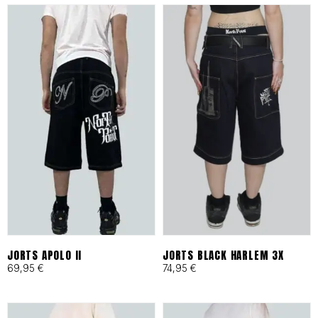
es tu archivo de confianza en
Barcelona.
ESPECIFICACIONES DE
IDENTIDAD
Tejidos Heavyweight:
Materiales técnicos y
naturales seleccionados por
su resistencia al desgaste
JORTS APOLO II
JORTS BLACK HARLEM 3X
69,95
€
74,95
€
urbano.
Producción Local:
Diseñado