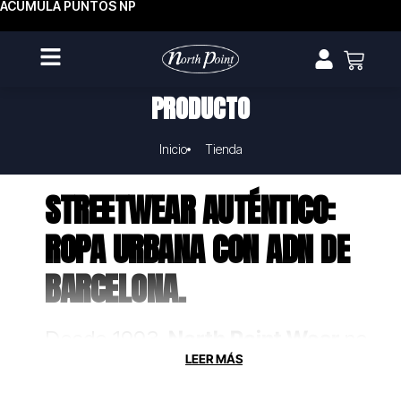
ACUMULA PUNTOS NP
PRODUCTO
Inicio
Tienda
STREETWEAR AUTÉNTICO:
ROPA URBANA CON ADN DE
BARCELONA.
Desde 1993,
North Point Wear
no
solo fabrica ropa, crea uniformes