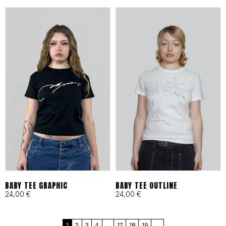
en Barcelona bajo principios
de moda ética y
responsable desde 1993.
Cortes Funcionales:
Ergonomía pensada para
skaters, artistas y mentes
activas que exigen libertad
total.
BABY TEE GRAPHIC
BABY TEE OUTLINE
24,00
€
24,00
€
MÁS QUE UNA MARCA, UN
1
2
3
4
…
17
18
19
→