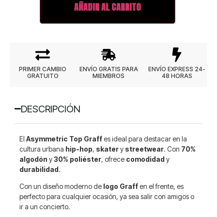
AÑADIR AL CARRITO
PRIMER CAMBIO
ENVÍO GRATIS PARA
ENVÍO EXPRESS 24-
GRATUITO
MIEMBROS
48 HORAS
DESCRIPCIÓN
El
Asymmetric Top Graff
es ideal para destacar en la
cultura urbana
hip-hop
,
skater
y
streetwear
. Con
70%
algodón
y
30% poliéster
, ofrece
comodidad
y
durabilidad
.
Con un diseño moderno de
logo Graff
en el frente, es
perfecto para cualquier ocasión, ya sea salir con amigos o
ir a un concierto.