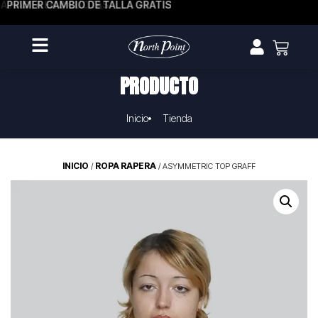
A HASTA EN 3 CUOTAS
PRIMER CAMBIO DE TALLA GRATIS
PRODUCTO
Inicio
Tienda
INICIO
ROPA RAPERA
/
/ ASYMMETRIC TOP GRAFF