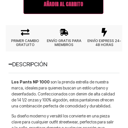
AÑADIR AL CARRITO
PRIMER CAMBIO
ENVÍO GRATIS PARA
ENVÍO EXPRESS 24-
GRATUITO
MIEMBROS
48 HORAS
DESCRIPCIÓN
Los Pants NP 1000
son la prenda estrella de nuestra
marca, ideales para quienes buscan un estilo urbano y
desenfadado. Confeccionados con denim de alta calidad
de 14 1/2 onzas y 100% algodón, estos pantalones ofrecen
una combinación perfecta de comodidad y durabilidad.
Su diseño moderno y versátil los convierte en una pieza
clave para cualquier outfit streetwear, perfectos para salir
a la calle, practicar deporte o cualquier ocasión que