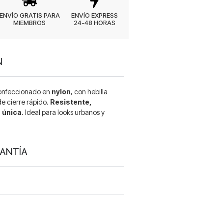
ENVÍO GRATIS PARA
ENVÍO EXPRESS
MIEMBROS
24-48 HORAS
N
nfeccionado en
nylon
, con hebilla
de cierre rápido.
Resistente,
a única
. Ideal para looks urbanos y
RANTÍA