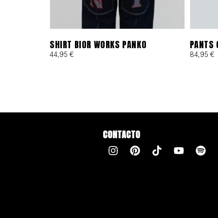
SHIRT BIOR WORKS PANKO
PANTS 
44,95
€
84,95
€
CONTACTO