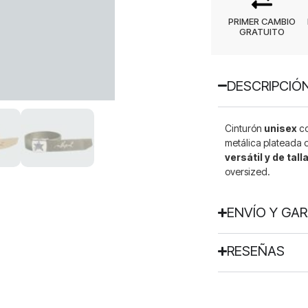
PRIMER CAMBIO
GRATUITO
DESCRIPCIÓ
Cinturón
unisex
co
metálica plateada 
versátil y de tall
oversized.
ENVÍO Y GA
RESEÑAS