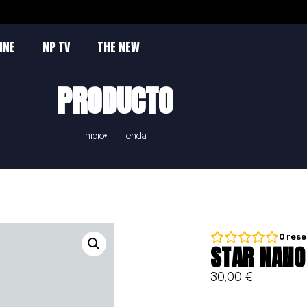
INE
NP TV
THE NEW
PRODUCTO
Inicio
Tienda
0
rese
STAR NANO
30,00
€