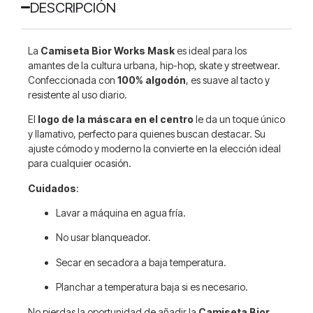
DESCRIPCIÓN
La
Camiseta Bior Works Mask
es ideal para los
amantes de la cultura urbana, hip-hop, skate y streetwear.
Confeccionada con
100% algodón
, es suave al tacto y
resistente al uso diario.
El
logo de la máscara en el centro
le da un toque único
y llamativo, perfecto para quienes buscan destacar. Su
ajuste cómodo y moderno la convierte en la elección ideal
para cualquier ocasión.
Cuidados
:
Lavar a máquina en agua fría.
No usar blanqueador.
Secar en secadora a baja temperatura.
Planchar a temperatura baja si es necesario.
No pierdas la oportunidad de añadir la
Camiseta Bior