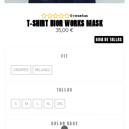
0
reseñas
T-SHIRT BIOR WORKS MASK
35,00
€
GUIA DE TALLAS
FIT
CROPPED
RELAXED
TALLAS
S
M
L
XL
2XL
COLOR BASE