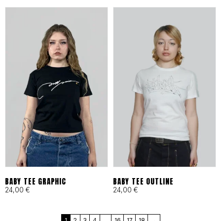
en Barcelona bajo principios
de moda ética y
responsable desde 1993.
Cortes Funcionales:
Ergonomía pensada para
skaters, artistas y mentes
activas que exigen libertad
total.
BABY TEE GRAPHIC
BABY TEE OUTLINE
24,00
€
24,00
€
MÁS QUE UNA MARCA, UN
1
2
3
4
…
16
17
18
→