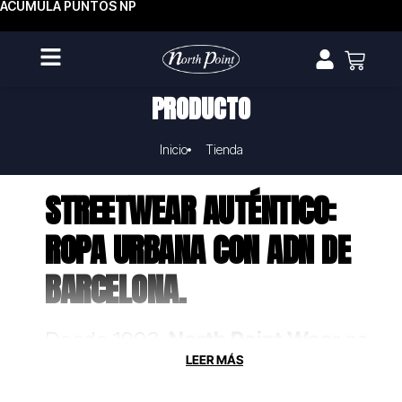
ACUMULA PUNTOS NP
PRODUCTO
Inicio
Tienda
STREETWEAR AUTÉNTICO:
ROPA URBANA CON ADN DE
BARCELONA.
Desde 1993,
North Point Wear
no
solo fabrica ropa, crea uniformes