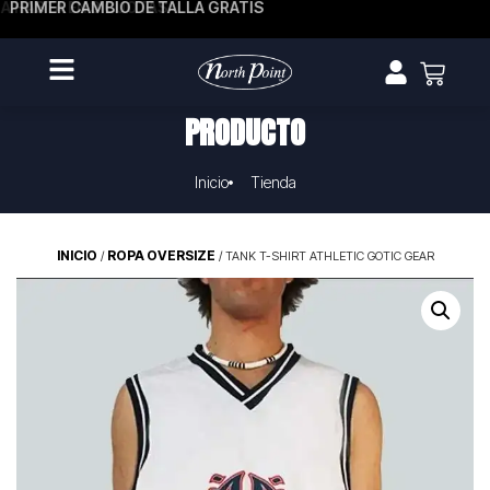
A HASTA EN 3 CUOTAS
PRIMER CAMBIO DE TALLA GRATIS
PRODUCTO
Inicio
Tienda
INICIO
ROPA OVERSIZE
/
/ TANK T-SHIRT ATHLETIC GOTIC GEAR