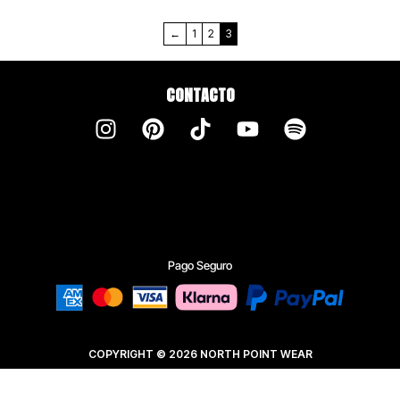
es tu archivo de confianza en
Barcelona.
←
1
2
3
CONTACTO
ESPECIFICACIONES DE
IDENTIDAD
Tejidos Heavyweight:
Materiales técnicos y
Pago Seguro
naturales seleccionados por
su resistencia al desgaste
urbano.
COPYRIGHT © 2026 NORTH POINT WEAR
Producción Local:
Diseñado