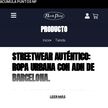
ACUMULA PUNTOS NP
PRODUCTO
Inicio
Tienda
STREETWEAR AUTÉNTICO:
ROPA URBANA CON ADN DE
BARCELONA.
Desde 1993,
North Point Wear
no
solo fabrica ropa, crea uniformes