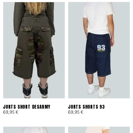
es tu archivo de confianza en
Barcelona.
ESPECIFICACIONES DE
IDENTIDAD
Tejidos Heavyweight:
Materiales técnicos y
naturales seleccionados por
su resistencia al desgaste
JORTS SHORT DESARMY
JORTS SHORTS 93
69,95
€
69,95
€
urbano.
Producción Local:
Diseñado