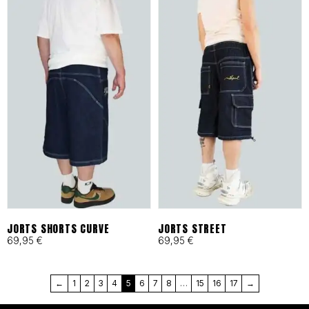
en Barcelona bajo principios
de moda ética y
responsable desde 1993.
Cortes Funcionales:
Ergonomía pensada para
skaters, artistas y mentes
activas que exigen libertad
total.
JORTS SHORTS CURVE
JORTS STREET
69,95
€
69,95
€
MÁS QUE UNA MARCA, UN
←
1
2
3
4
5
6
7
8
…
15
16
17
→