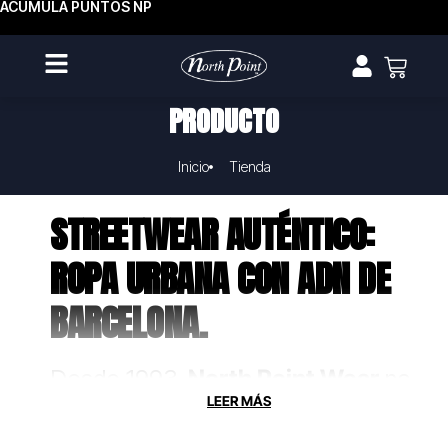
ACUMULA PUNTOS NP
PRODUCTO
Inicio
Tienda
STREETWEAR AUTÉNTICO:
ROPA URBANA CON ADN DE
BARCELONA.
Desde 1993,
North Point Wear
no
solo fabrica ropa, crea uniformes