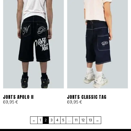
en Barcelona bajo principios
de moda ética y
responsable desde 1993.
Cortes Funcionales:
Ergonomía pensada para
skaters, artistas y mentes
activas que exigen libertad
total.
JORTS APOLO II
JORTS CLASSIC TAG
69,95
€
69,95
€
MÁS QUE UNA MARCA, UN
←
1
2
3
4
5
…
11
12
13
→