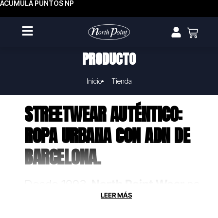
ACUMULA PUNTOS NP
PRODUCTO
Inicio
Tienda
STREETWEAR AUTÉNTICO:
ROPA URBANA CON ADN DE
BARCELONA.
Desde 1993,
North Point Wear
no
solo fabrica ropa, crea uniformes