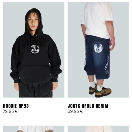
es tu archivo de confianza en
Barcelona.
ESPECIFICACIONES DE
IDENTIDAD
Tejidos Heavyweight:
Materiales técnicos y
naturales seleccionados por
su resistencia al desgaste
HOODIE NP93
JORTS APOLO DENIM
79,95
€
69,95
€
urbano.
Producción Local:
Diseñado