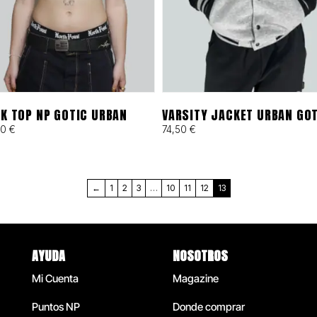
K TOP NP GOTIC URBAN
VARSITY JACKET URBAN GO
00
€
74,50
€
←
1
2
3
…
10
11
12
13
AYUDA
NOSOTROS
Mi Cuenta
Magazine
Puntos NP
Donde comprar