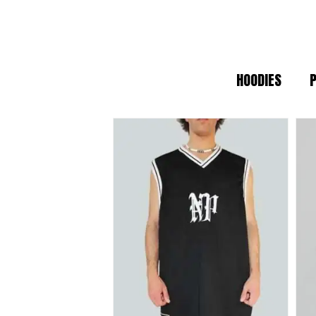
sin perder el estilo.
CALIDAD PREMIUM Y ESTÉTICA
HOODIES
En un mundo de moda efímera, apostam
garantizan que cada camiseta o sudad
de trabajo (
workwear
) reinterpretada
ESPECIFICACIONES DE IDENT
Tejidos Heavyweight:
Materiales
Producción Local:
Diseñado en B