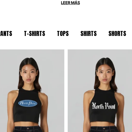
 OVERSIZE
PANTS
T-SHIRTS
TOPS
SHIRTS
SHORTS
os por la durabilidad. Utilizamos
algodón
era mantenga su forma tras cada sesión. S
 para la escena actual, North Point es tu ar
IDAD
 técnicos y naturales seleccionados por su
arcelona bajo principios de moda ética y 