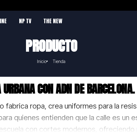
INE
NP TV
THE NEW
PRODUCTO
Inicio
Tienda
 URBANA CON ADN DE BARCELONA.
o fabrica ropa, crea uniformes para la resi
ara quienes entienden que la calle es un e
 escuela con cortes modernos, ofreciendo p