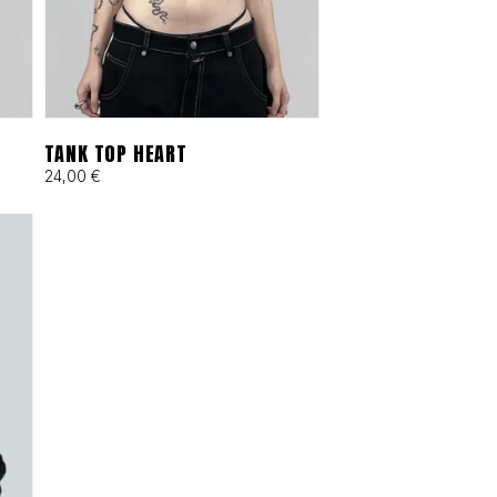
ivas que exigen libertad total.
TANK TOP HEART
24,00
€
 grafiti, música y deporte extremo. No
urar años en tu armario. Explora nuestra
r.
AS
ACUMULA PUNTOS