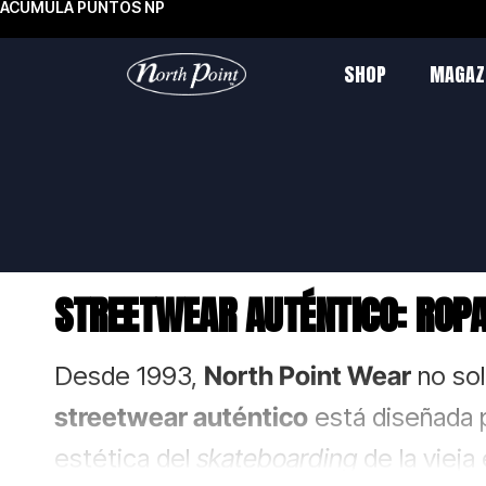
ACUMULA PUNTOS NP
SHOP
MAGAZ
STREETWEAR AUTÉNTICO: ROPA
Desde 1993,
North Point Wear
no sol
streetwear auténtico
está diseñada p
estética del
skateboarding
de la vieja