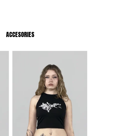
ACCESORIES
 de alto gramaje
y tejidos premium que
i buscas el
fit oversize
perfecto o ropa
chivo de confianza en Barcelona.
 resistencia al desgaste urbano.
responsable desde 1993.