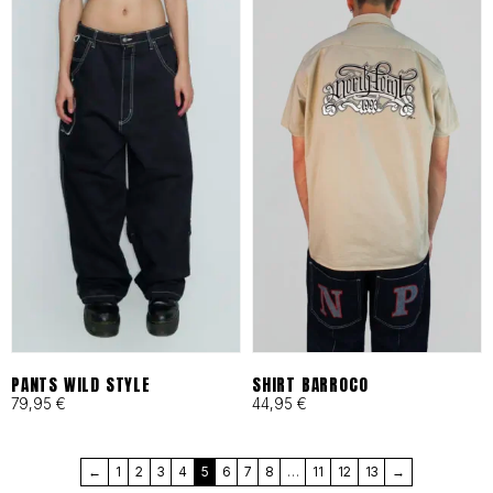
en Barcelona bajo principios
de moda ética y
responsable desde 1993.
Cortes Funcionales:
Ergonomía pensada para
skaters, artistas y mentes
activas que exigen libertad
total.
PANTS WILD STYLE
SHIRT BARROCO
79,95
€
44,95
€
MÁS QUE UNA MARCA, UN
←
1
2
3
4
5
6
7
8
…
11
12
13
→