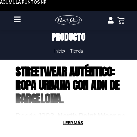
ACUMULA PUNTOS NP
PRODUCTO
Inicio
Tienda
STREETWEAR AUTÉNTICO:
ROPA URBANA CON ADN DE
BARCELONA.
Desde 1993,
North Point Wear
no
solo fabrica ropa, crea uniformes