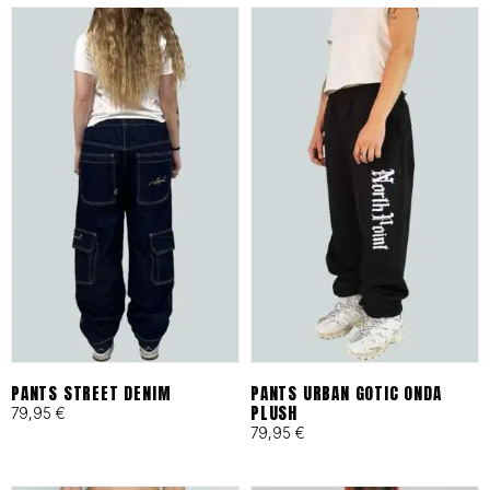
es tu archivo de confianza en
Barcelona.
ESPECIFICACIONES DE
IDENTIDAD
Tejidos Heavyweight:
Materiales técnicos y
naturales seleccionados por
su resistencia al desgaste
PANTS STREET DENIM
PANTS URBAN GOTIC ONDA
PLUSH
79,95
€
urbano.
79,95
€
Producción Local:
Diseñado