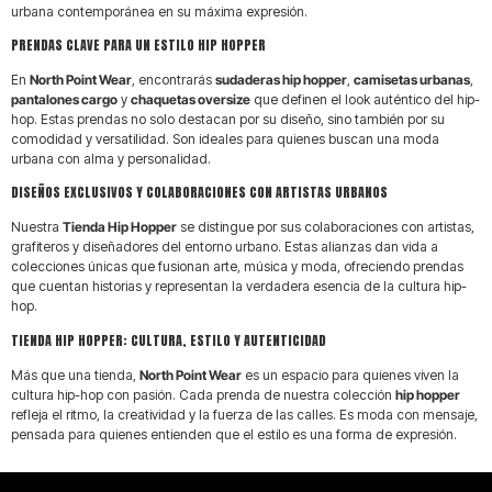
urbana contemporánea en su máxima expresión.
ENVÍO 24H-48H
1º CAMBIO GRATIS
PRENDAS CLAVE PARA UN ESTILO HIP HOPPER
En
North Point Wear
, encontrarás
sudaderas hip hopper
,
camisetas urbanas
,
PAGO EN 3 CUOTAS
ACUMULA PUNTOS
pantalones cargo
y
chaquetas oversize
que definen el look auténtico del hip-
hop. Estas prendas no solo destacan por su diseño, sino también por su
comodidad y versatilidad. Son ideales para quienes buscan una moda
urbana con alma y personalidad.
DISEÑOS EXCLUSIVOS Y COLABORACIONES CON ARTISTAS URBANOS
Nuestra
Tienda Hip Hopper
se distingue por sus colaboraciones con artistas,
grafiteros y diseñadores del entorno urbano. Estas alianzas dan vida a
colecciones únicas que fusionan arte, música y moda, ofreciendo prendas
que cuentan historias y representan la verdadera esencia de la cultura hip-
hop.
TIENDA HIP HOPPER: CULTURA, ESTILO Y AUTENTICIDAD
Más que una tienda,
North Point Wear
es un espacio para quienes viven la
cultura hip-hop con pasión. Cada prenda de nuestra colección
hip hopper
refleja el ritmo, la creatividad y la fuerza de las calles. Es moda con mensaje,
pensada para quienes entienden que el estilo es una forma de expresión.