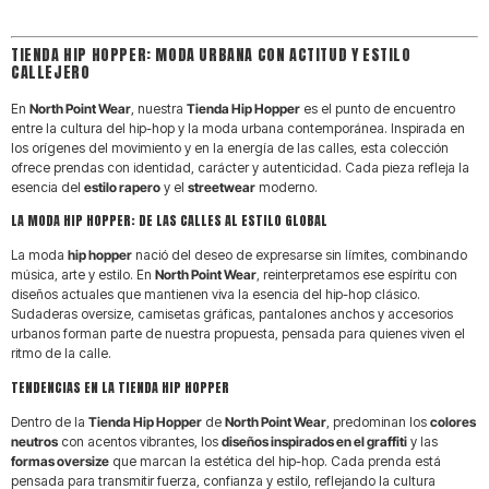
MOVIMIENTO
TIENDA HIP HOPPER: MODA URBANA CON ACTITUD Y ESTILO
Comprar en North Point es apoyar
CALLEJERO
una cultura que lleva tres décadas
En
North Point Wear
, nuestra
Tienda Hip Hopper
es el punto de encuentro
entre la cultura del hip-hop y la moda urbana contemporánea. Inspirada en
respirando grafiti, música y deporte
los orígenes del movimiento y en la energía de las calles, esta colección
ofrece prendas con identidad, carácter y autenticidad. Cada pieza refleja la
extremo. No seguimos tendencias
esencia del
estilo rapero
y el
streetwear
moderno.
LA MODA HIP HOPPER: DE LAS CALLES AL ESTILO GLOBAL
vacías; creamos piezas de
Archive
La moda
hip hopper
nació del deseo de expresarse sin límites, combinando
Fashion
destinadas a durar años en
música, arte y estilo. En
North Point Wear
, reinterpretamos ese espíritu con
diseños actuales que mantienen viva la esencia del hip-hop clásico.
tu armario. Explora nuestra
Sudaderas oversize, camisetas gráficas, pantalones anchos y accesorios
urbanos forman parte de nuestra propuesta, pensada para quienes viven el
selección y eleva tu rotación diaria
ritmo de la calle.
TENDENCIAS EN LA TIENDA HIP HOPPER
con ropa que tiene una historia real
Dentro de la
Tienda Hip Hopper
de
North Point Wear
, predominan los
colores
que contar.
neutros
con acentos vibrantes, los
diseños inspirados en el graffiti
y las
formas oversize
que marcan la estética del hip-hop. Cada prenda está
pensada para transmitir fuerza, confianza y estilo, reflejando la cultura