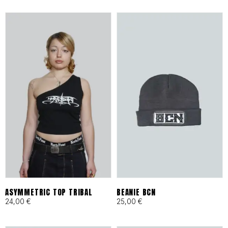
es tu archivo de confianza en
Barcelona.
ESPECIFICACIONES DE
IDENTIDAD
Tejidos Heavyweight:
Materiales técnicos y
naturales seleccionados por
su resistencia al desgaste
ASYMMETRIC TOP TRIBAL
BEANIE BCN
urbano.
24,00
€
25,00
€
Producción Local:
Diseñado