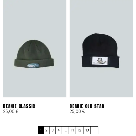
en Barcelona bajo principios
de moda ética y
responsable desde 1993.
Cortes Funcionales:
Ergonomía pensada para
skaters, artistas y mentes
activas que exigen libertad
total.
BEANIE CLASSIC
BEANIE OLD STAR
25,00
€
25,00
€
MÁS QUE UNA MARCA, UN
1
2
3
4
…
11
12
13
→