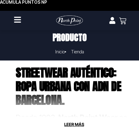
ACUMULA PUNTOS NP
PRODUCTO
Inicio
Tienda
STREETWEAR AUTÉNTICO:
ROPA URBANA CON ADN DE
BARCELONA.
Desde 1993,
North Point Wear
no
solo fabrica ropa, crea uniformes