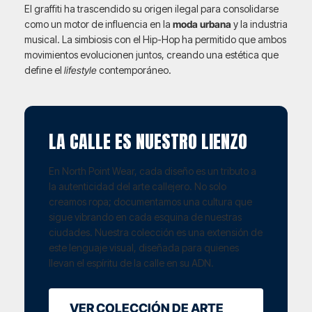
El graffiti ha trascendido su origen ilegal para consolidarse
como un motor de influencia en la
moda urbana
y la industria
musical. La simbiosis con el Hip-Hop ha permitido que ambos
movimientos evolucionen juntos, creando una estética que
define el
lifestyle
contemporáneo.
LA CALLE ES NUESTRO LIENZO
En North Point Wear, cada diseño es un tributo a
la autenticidad del arte callejero. No solo
creamos ropa; documentamos una cultura que
sigue vibrando en cada esquina de nuestras
ciudades. Nuestra colección es una extensión de
este lenguaje visual, diseñada para quienes
llevan el espíritu de la calle en su ADN.
VER COLECCIÓN DE ARTE