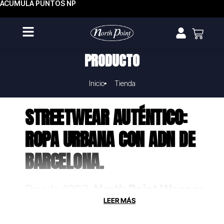
ACUMULA PUNTOS NP
PRODUCTO
Inicio
Tienda
STREETWEAR AUTÉNTICO:
ROPA URBANA CON ADN DE
BARCELONA.
Desde 1993,
North Point Wear
no
solo fabrica ropa, crea uniformes