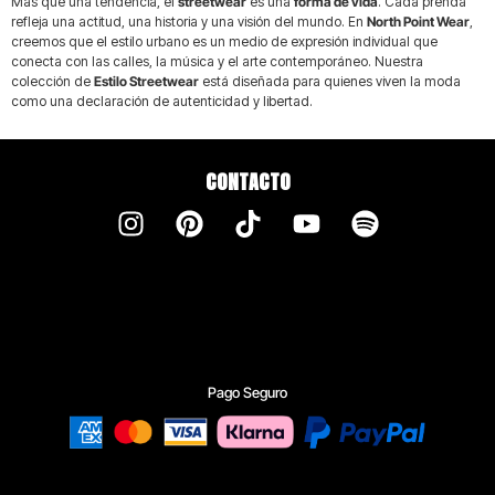
Más que una tendencia, el
streetwear
es una
forma de vida
. Cada prenda
refleja una actitud, una historia y una visión del mundo. En
North Point Wear
,
creemos que el estilo urbano es un medio de expresión individual que
conecta con las calles, la música y el arte contemporáneo. Nuestra
colección de
Estilo Streetwear
está diseñada para quienes viven la moda
como una declaración de autenticidad y libertad.
CONTACTO
Pago Seguro