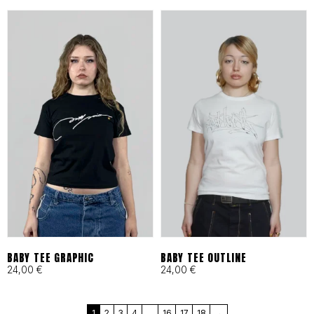
en Barcelona bajo principios
de moda ética y
responsable desde 1993.
Cortes Funcionales:
Ergonomía pensada para
skaters, artistas y mentes
activas que exigen libertad
total.
BABY TEE GRAPHIC
BABY TEE OUTLINE
24,00
€
24,00
€
MÁS QUE UNA MARCA, UN
1
2
3
4
…
16
17
18
→