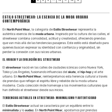
MOVIMIENTO
Comprar en North Point es apoyar
ESTILO STREETWEAR: LA ESENCIA DE LA MODA URBANA
CONTEMPORÁNEA
una cultura que lleva tres décadas
En
North Point Wear
, la categoría de
Estilo Streetwear
representa la
respirando grafiti, música y deporte
auténtica esencia de la
moda urbana
. Inspirado por la cultura de las calles, el
streetwear combina comodidad, actitud y creatividad, ofreciendo prendas
extremo. No seguimos tendencias
que van más allá de las tendencias pasajeras. Este estilo está diseñado para
quienes buscan expresar su identidad con confianza y originalidad, sin
vacías; creamos piezas de
Archive
perder la conexión con sus raíces urbanas.
EL ORIGEN Y LA EVOLUCIÓN DEL STREETWEAR
Fashion
destinadas a durar años en
El
streetwear
nació en las calles de ciudades icónicas como Nueva York,
tu armario. Explora nuestra
Tokio y Los Ángeles, fusionando influencias del
skate
, el
hip-hop
y el arte
urbano. En
North Point Wear
, reinterpretamos esta herencia cultural a través
selección y eleva tu rotación diaria
de prendas que reflejan el espíritu libre y rebelde de la moda urbana
moderna. Cada colección rinde homenaje a los movimientos culturales que
con ropa que tiene una historia real
han definido el streetwear desde sus inicios.
TENDENCIAS ACTUALES EN STREETWEAR: MINIMALISMO Y AUTENTICIDAD
que contar.
El
Estilo Streetwear
actual se caracteriza por un equilibrio entre lo
minimalista
y lo
audaz
. En
North Point Wear
, apostamos por prendas