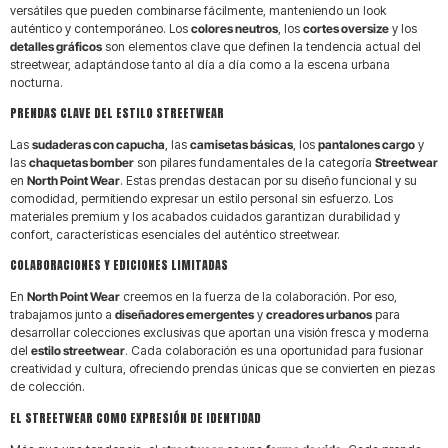
versátiles que pueden combinarse fácilmente, manteniendo un look
ENVÍO 24H-48H
1º CAMBIO GRATIS
auténtico y contemporáneo. Los
colores neutros
, los
cortes oversize
y los
detalles gráficos
son elementos clave que definen la tendencia actual del
streetwear, adaptándose tanto al día a día como a la escena urbana
PAGO EN 3 CUOTAS
ACUMULA PUNTOS
nocturna.
PRENDAS CLAVE DEL ESTILO STREETWEAR
Las
sudaderas con capucha
, las
camisetas básicas
, los
pantalones cargo
y
las
chaquetas bomber
son pilares fundamentales de la categoría
Streetwear
en
North Point Wear
. Estas prendas destacan por su diseño funcional y su
comodidad, permitiendo expresar un estilo personal sin esfuerzo. Los
materiales premium y los acabados cuidados garantizan durabilidad y
confort, características esenciales del auténtico streetwear.
COLABORACIONES Y EDICIONES LIMITADAS
En
North Point Wear
creemos en la fuerza de la colaboración. Por eso,
trabajamos junto a
diseñadores emergentes
y
creadores urbanos
para
desarrollar colecciones exclusivas que aportan una visión fresca y moderna
del
estilo streetwear
. Cada colaboración es una oportunidad para fusionar
creatividad y cultura, ofreciendo prendas únicas que se convierten en piezas
de colección.
EL STREETWEAR COMO EXPRESIÓN DE IDENTIDAD